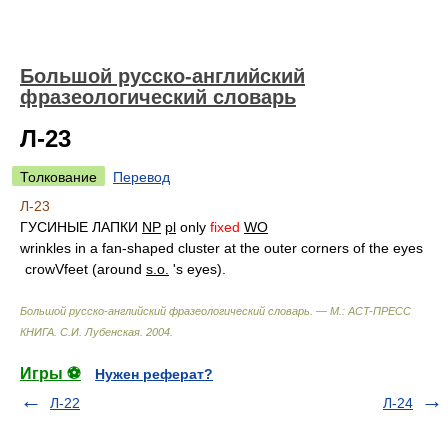
Большой русско-английский
фразеологический словарь
Л-23
Толкование
Перевод
Л-23
ГУСИНЫЕ ЛАПКИ
NP
pl
only
fixed
WO
wrinkles in a fan-shaped cluster at the outer corners of the eyes
crowVfeet (around
s.o.
's eyes).
Большой русско-английский фразеологический словарь. — М.: ACT-ПРЕСС
КНИГА
.
С.И. Лубенская
.
2004
.
Игры ⚽
Нужен реферат?
Л-22
Л-24